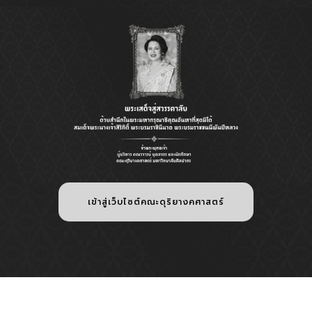
เข้าสู่เว็บไซต์คณะดุริยางคศาสตร์